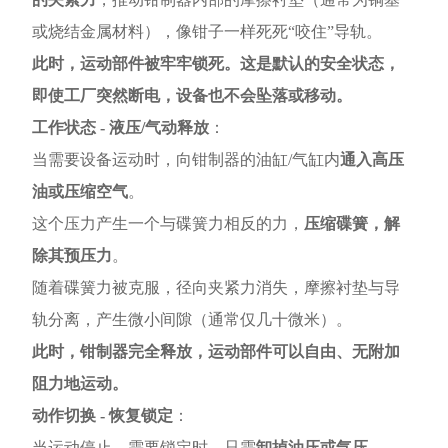
或烧结金属材料），像钳子一样死死“咬住”导轨。
此时，运动部件被牢牢锁死。这是默认的安全状态，
即使工厂突然断电，设备也不会坠落或移动。
工作状态 - 液压/气动释放
：
当需要设备运动时，向钳制器的油缸/气缸内
通入高压
油或压缩空气
。
这个压力产生一个与碟簧力相反的力，
压缩碟簧，解
除其预压力
。
随着碟簧力被克服，径向夹紧力消失，摩擦衬垫与导
轨分离，产生微小间隙（通常仅几十微米）。
此时，钳制器完全释放，运动部件可以自由、无附加
阻力地运动。
动作切换 - 恢复锁定
：
当运动停止，需要锁定时，只需
卸掉油压或气压
。