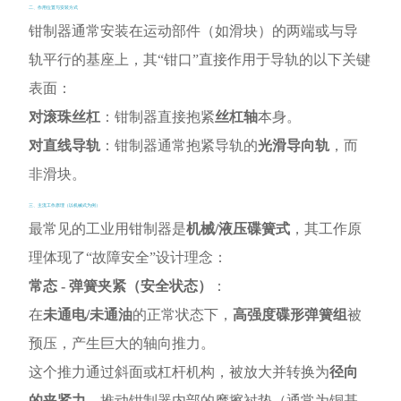
二、作用位置与安装方式
钳制器通常安装在运动部件（如滑块）的两端或与导
轨平行的基座上，其“钳口”直接作用于导轨的以下关键
表面：
对滚珠丝杠
：钳制器直接抱紧
丝杠轴
本身。
对直线导轨
：钳制器通常抱紧导轨的
光滑导向轨
，而
非滑块。
三、主流工作原理（以机械式为例）
最常见的工业用钳制器是
机械/液压碟簧式
，其工作原
理体现了“故障安全”设计理念：
常态 - 弹簧夹紧（安全状态）
：
在
未通电/未通油
的正常状态下，
高强度碟形弹簧组
被
预压，产生巨大的轴向推力。
这个推力通过斜面或杠杆机构，被放大并转换为
径向
的夹紧力
，推动钳制器内部的摩擦衬垫（通常为铜基